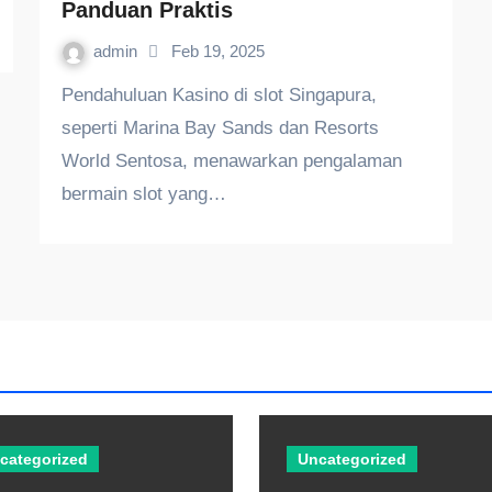
Panduan Praktis
admin
Feb 19, 2025
Pendahuluan Kasino di slot Singapura,
seperti Marina Bay Sands dan Resorts
World Sentosa, menawarkan pengalaman
bermain slot yang…
categorized
Uncategorized