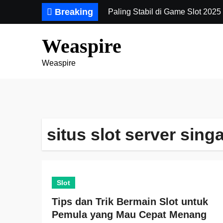
Skip
Breaking
Paling Stabil di Game Slot 2025
to
content
Weaspire
Weaspire
situs slot server sing
Slot
Tips dan Trik Bermain Slot untuk
Pemula yang Mau Cepat Menang