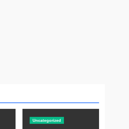
Uncategorized