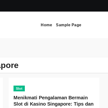
Slot Gacor Onli
Home
Sample Page
apore
Slot
Menikmati Pengalaman Bermain
Slot di Kasino Singapore: Tips dan